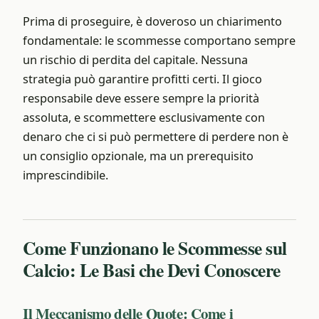
Prima di proseguire, è doveroso un chiarimento
fondamentale: le scommesse comportano sempre
un rischio di perdita del capitale. Nessuna
strategia può garantire profitti certi. Il gioco
responsabile deve essere sempre la priorità
assoluta, e scommettere esclusivamente con
denaro che ci si può permettere di perdere non è
un consiglio opzionale, ma un prerequisito
imprescindibile.
Come Funzionano le Scommesse sul
Calcio: Le Basi che Devi Conoscere
Il Meccanismo delle Quote: Come i