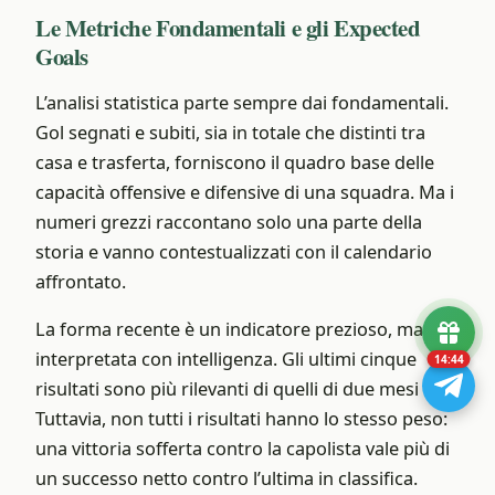
Le Metriche Fondamentali e gli Expected
Goals
L’analisi statistica parte sempre dai fondamentali.
Gol segnati e subiti, sia in totale che distinti tra
casa e trasferta, forniscono il quadro base delle
capacità offensive e difensive di una squadra. Ma i
numeri grezzi raccontano solo una parte della
storia e vanno contestualizzati con il calendario
affrontato.
La forma recente è un indicatore prezioso, ma va
interpretata con intelligenza. Gli ultimi cinque
14:43
risultati sono più rilevanti di quelli di due mesi fa.
Tuttavia, non tutti i risultati hanno lo stesso peso:
una vittoria sofferta contro la capolista vale più di
un successo netto contro l’ultima in classifica.