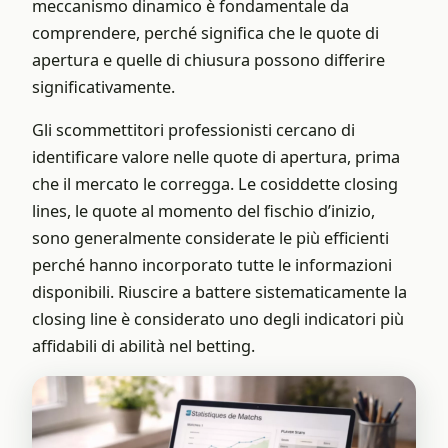
meccanismo dinamico è fondamentale da
comprendere, perché significa che le quote di
apertura e quelle di chiusura possono differire
significativamente.
Gli scommettitori professionisti cercano di
identificare valore nelle quote di apertura, prima
che il mercato le corregga. Le cosiddette closing
lines, le quote al momento del fischio d’inizio,
sono generalmente considerate le più efficienti
perché hanno incorporato tutte le informazioni
disponibili. Riuscire a battere sistematicamente la
closing line è considerato uno degli indicatori più
affidabili di abilità nel betting.