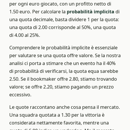
per ogni euro giocato, con un profitto netto di
1.50 euro. Per calcolare la
probabilità implicita
di
una quota decimale, basta dividere 1 per la quota:
una quota di 2.00 corrisponde al 50%, una quota
di 4.00 al 25%.
Comprendere le probabilità implicite è essenziale
per valutare se una quota offre valore. Se la nostra
analisi ci porta a stimare che un evento ha il 40%
di probabilità di verificarsi, la quota equa sarebbe
2.50. Se il bookmaker offre 2.80, stiamo trovando
valore; se offre 2.20, stiamo pagando un prezzo
eccessivo.
Le quote raccontano anche cosa pensa il mercato.
Una squadra quotata a 1.30 per la vittoria è
considerata nettamente favorita, mentre una