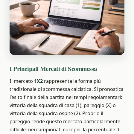
I Principali Mercati di Scommessa
Il mercato
1X2
rappresenta la forma più
tradizionale di scommessa calcistica. Si pronostica
l’esito finale della partita nei tempi regolamentari:
vittoria della squadra di casa (1), pareggio (X) o
vittoria della squadra ospite (2). Proprio il
pareggio rende questo mercato particolarmente
difficile: nei campionati europei, la percentuale di