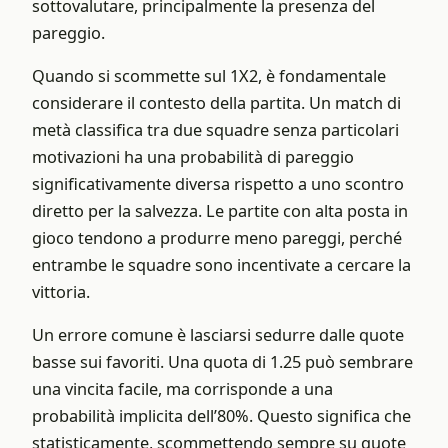
sottovalutare, principalmente la presenza del
pareggio.
Quando si scommette sul 1X2, è fondamentale
considerare il contesto della partita. Un match di
metà classifica tra due squadre senza particolari
motivazioni ha una probabilità di pareggio
significativamente diversa rispetto a uno scontro
diretto per la salvezza. Le partite con alta posta in
gioco tendono a produrre meno pareggi, perché
entrambe le squadre sono incentivate a cercare la
vittoria.
Un errore comune è lasciarsi sedurre dalle quote
basse sui favoriti. Una quota di 1.25 può sembrare
una vincita facile, ma corrisponde a una
probabilità implicita dell’80%. Questo significa che
statisticamente, scommettendo sempre su quote