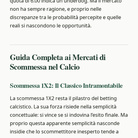
quota di 6.00 indica un underdog. Ma il mercato
non ha sempre ragione, e proprio nelle
discrepanze tra le probabilità percepite e quelle
reali si nascondono le opportunità.
Guida Completa ai Mercati di
Scommessa nel Calcio
Scommessa 1X2: Il Classico Intramontabile
La scommessa 1X2 resta il pilastro del betting
calcistico. La sua forza risiede nella semplicità
concettuale: si vince se si indovina l’esito finale. Ma
proprio questa apparente semplicità nasconde
insidie che lo scommettitore inesperto tende a