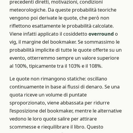
precedenti diretti, motivazioni, condizioni
meteorologiche. Da queste probabilità teoriche
vengono poi derivate le quote, che però non
riflettono esattamente le probabilità calcolate.
Viene infatti applicato il cosiddetto
overround
o
vig, il margine del bookmaker. Se sommassimo le
probabilità implicite di tutte le quote offerte su un
evento, otterremmo sempre un valore superiore
al 100%, tipicamente tra il 103% e il 108%.
Le quote non rimangono statiche: oscillano
continuamente in base ai flussi di denaro. Se una
quota riceve un volume di puntate
sproporzionato, viene abbassata per ridurre
l’esposizione del bookmaker, mentre le alternative
vedono le loro quote salire per attirare
scommesse e riequilibrare il libro. Questo