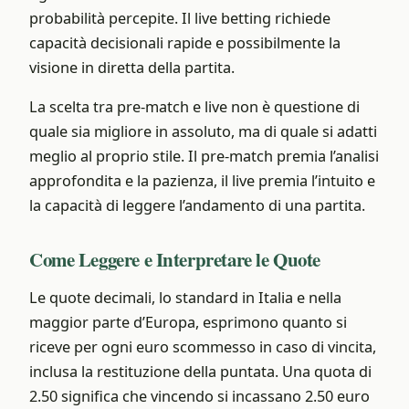
probabilità percepite. Il live betting richiede
capacità decisionali rapide e possibilmente la
visione in diretta della partita.
La scelta tra pre-match e live non è questione di
quale sia migliore in assoluto, ma di quale si adatti
meglio al proprio stile. Il pre-match premia l’analisi
approfondita e la pazienza, il live premia l’intuito e
la capacità di leggere l’andamento di una partita.
Come Leggere e Interpretare le Quote
Le quote decimali, lo standard in Italia e nella
maggior parte d’Europa, esprimono quanto si
riceve per ogni euro scommesso in caso di vincita,
inclusa la restituzione della puntata. Una quota di
2.50 significa che vincendo si incassano 2.50 euro