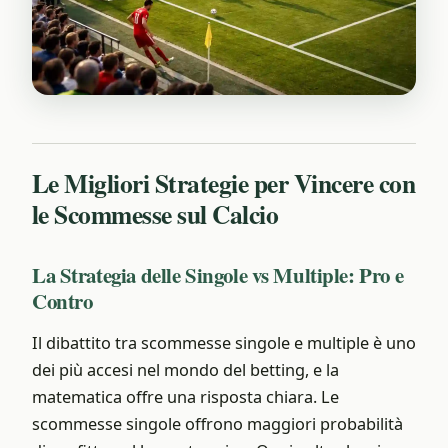
Le Migliori Strategie per Vincere con
le Scommesse sul Calcio
La Strategia delle Singole vs Multiple: Pro e
Contro
Il dibattito tra scommesse singole e multiple è uno
dei più accesi nel mondo del betting, e la
matematica offre una risposta chiara. Le
scommesse singole offrono maggiori probabilità