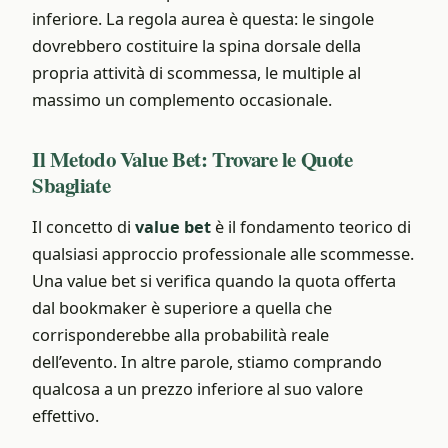
inferiore. La regola aurea è questa: le singole
dovrebbero costituire la spina dorsale della
propria attività di scommessa, le multiple al
massimo un complemento occasionale.
Il Metodo Value Bet: Trovare le Quote
Sbagliate
Il concetto di
value bet
è il fondamento teorico di
qualsiasi approccio professionale alle scommesse.
Una value bet si verifica quando la quota offerta
dal bookmaker è superiore a quella che
corrisponderebbe alla probabilità reale
dell’evento. In altre parole, stiamo comprando
qualcosa a un prezzo inferiore al suo valore
effettivo.