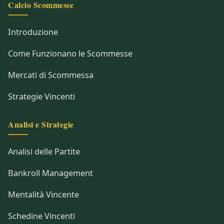
Calcio Scommesse
Introduzione
Come Funzionano le Scommesse
Mercati di Scommessa
Strategie Vincenti
Analisi e Strategie
Analisi delle Partite
Bankroll Management
Mentalità Vincente
Schedine Vincenti