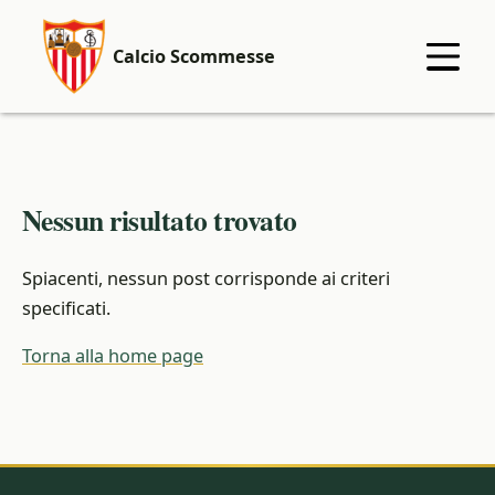
Calcio Scommesse
Nessun risultato trovato
Spiacenti, nessun post corrisponde ai criteri
specificati.
Torna alla home page