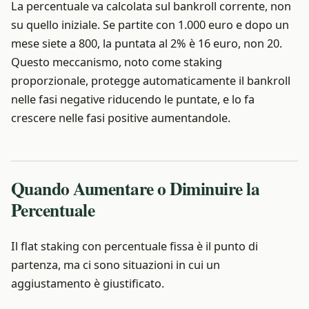
La percentuale va calcolata sul bankroll corrente, non
su quello iniziale. Se partite con 1.000 euro e dopo un
mese siete a 800, la puntata al 2% è 16 euro, non 20.
Questo meccanismo, noto come staking
proporzionale, protegge automaticamente il bankroll
nelle fasi negative riducendo le puntate, e lo fa
crescere nelle fasi positive aumentandole.
Quando Aumentare o Diminuire la
Percentuale
Il flat staking con percentuale fissa è il punto di
partenza, ma ci sono situazioni in cui un
aggiustamento è giustificato.