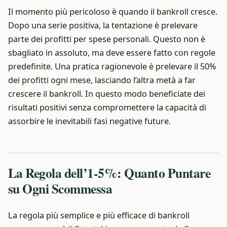
Il momento più pericoloso è quando il bankroll cresce.
Dopo una serie positiva, la tentazione è prelevare
parte dei profitti per spese personali. Questo non è
sbagliato in assoluto, ma deve essere fatto con regole
predefinite. Una pratica ragionevole è prelevare il 50%
dei profitti ogni mese, lasciando l’altra metà a far
crescere il bankroll. In questo modo beneficiate dei
risultati positivi senza compromettere la capacità di
assorbire le inevitabili fasi negative future.
La Regola dell’1-5%: Quanto Puntare
su Ogni Scommessa
La regola più semplice e più efficace di bankroll