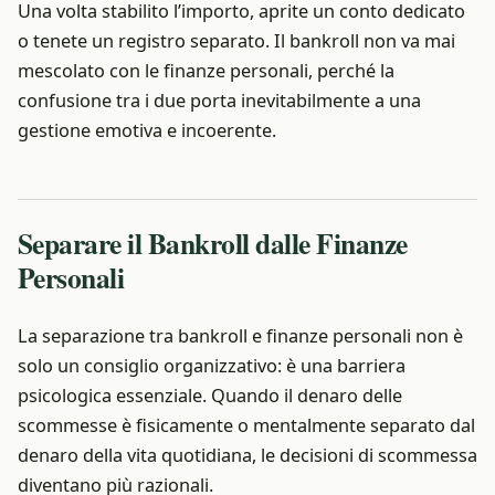
Una volta stabilito l’importo, aprite un conto dedicato
o tenete un registro separato. Il bankroll non va mai
mescolato con le finanze personali, perché la
confusione tra i due porta inevitabilmente a una
gestione emotiva e incoerente.
Separare il Bankroll dalle Finanze
Personali
La separazione tra bankroll e finanze personali non è
solo un consiglio organizzativo: è una barriera
psicologica essenziale. Quando il denaro delle
scommesse è fisicamente o mentalmente separato dal
denaro della vita quotidiana, le decisioni di scommessa
diventano più razionali.