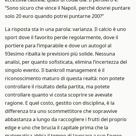
“Sono sicuro che vince il Napoli, perché dovrei puntare
solo 20 euro quando potrei puntarne 200?”
La risposta sta in una parola: varianza. Il calcio è uno
sport dove il favorito perde regolarmente, dove il
portiere para l’imparabile e dove un autogol al
93esimo ribalta le previsioni più solide. Nessuna
analisi, per quanto sofisticata, elimina l’incertezza del
singolo evento. Il bankroll management è il
riconoscimento maturo di questa realtà: non potete
controllare il risultato della partita, ma potete
controllare quanto vi costa scoprire se avevate
ragione. E quel costo, gestito con disciplina, è la
differenza tra uno scommettitore che sopravvive
abbastanza a lungo da raccogliere i frutti del proprio
edge e uno che brucia il capitale prima che la
matematica abbia il tempo di lavorare a suo favore.