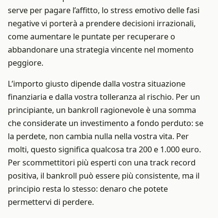
serve per pagare l’affitto, lo stress emotivo delle fasi
negative vi porterà a prendere decisioni irrazionali,
come aumentare le puntate per recuperare o
abbandonare una strategia vincente nel momento
peggiore.
L’importo giusto dipende dalla vostra situazione
finanziaria e dalla vostra tolleranza al rischio. Per un
principiante, un bankroll ragionevole è una somma
che considerate un investimento a fondo perduto: se
la perdete, non cambia nulla nella vostra vita. Per
molti, questo significa qualcosa tra 200 e 1.000 euro.
Per scommettitori più esperti con una track record
positiva, il bankroll può essere più consistente, ma il
principio resta lo stesso: denaro che potete
permettervi di perdere.