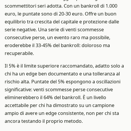
scommettitori seri adotta. Con un bankroll di 1.000
euro, le puntate sono di 20-30 euro. Offre un buon
equilibrio tra crescita del capitale e protezione dalle
serie negative. Una serie di venti scommesse
consecutive perse, un evento raro ma possibile,
eroderebbe il 33-45% del bankroll: doloroso ma
recuperabile.
Il 5% è il limite superiore raccomandato, adatto solo a
chi ha un edge ben documentato e una tolleranza al
rischio alta. Puntate del 5% espongono a oscillazioni
significative: venti scommesse perse consecutive
eliminerebbero il 64% del bankroll. È un livello
accettabile per chi ha dimostrato su un campione
ampio di avere un edge consistente, non per chi sta
ancora testando il proprio metodo.