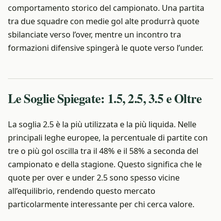
comportamento storico del campionato. Una partita
tra due squadre con medie gol alte produrrà quote
sbilanciate verso l’over, mentre un incontro tra
formazioni difensive spingerà le quote verso l’under.
Le Soglie Spiegate: 1.5, 2.5, 3.5 e Oltre
La soglia 2.5 è la più utilizzata e la più liquida. Nelle
principali leghe europee, la percentuale di partite con
tre o più gol oscilla tra il 48% e il 58% a seconda del
campionato e della stagione. Questo significa che le
quote per over e under 2.5 sono spesso vicine
all’equilibrio, rendendo questo mercato
particolarmente interessante per chi cerca valore.