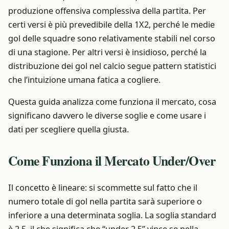
produzione offensiva complessiva della partita. Per
certi versi è più prevedibile della 1X2, perché le medie
gol delle squadre sono relativamente stabili nel corso
di una stagione. Per altri versi è insidioso, perché la
distribuzione dei gol nel calcio segue pattern statistici
che l’intuizione umana fatica a cogliere.
Questa guida analizza come funziona il mercato, cosa
significano davvero le diverse soglie e come usare i
dati per scegliere quella giusta.
Come Funziona il Mercato Under/Over
Il concetto è lineare: si scommette sul fatto che il
numero totale di gol nella partita sarà superiore o
inferiore a una determinata soglia. La soglia standard