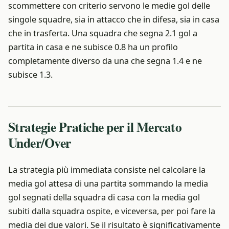
scommettere con criterio servono le medie gol delle
singole squadre, sia in attacco che in difesa, sia in casa
che in trasferta. Una squadra che segna 2.1 gol a
partita in casa e ne subisce 0.8 ha un profilo
completamente diverso da una che segna 1.4 e ne
subisce 1.3.
Strategie Pratiche per il Mercato
Under/Over
La strategia più immediata consiste nel calcolare la
media gol attesa di una partita sommando la media
gol segnati della squadra di casa con la media gol
subiti dalla squadra ospite, e viceversa, per poi fare la
media dei due valori. Se il risultato è significativamente