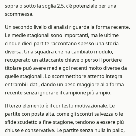
sopra o sotto la soglia 2.5, c’è potenziale per una
scommessa.
Un secondo livello di analisi riguarda la forma recente.
Le medie stagionali sono importanti, ma le ultime
cinque-dieci partite raccontano spesso una storia
diversa. Una squadra che ha cambiato modulo,
recuperato un attaccante chiave o perso il portiere
titolare può avere medie gol recenti molto diverse da
quelle stagionali. Lo scommettitore attento integra
entrambi i dati, dando un peso maggiore alla forma
recente senza ignorare il campione più ampio.
Il terzo elemento è il contesto motivazionale. Le
partite con posta alta, come gli scontri salvezza o le
sfide scudetto a fine stagione, tendono a essere più
chiuse e conservative. Le partite senza nulla in palio,