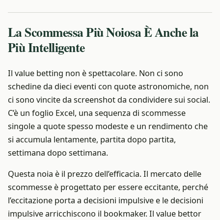
La Scommessa Più Noiosa È Anche la
Più Intelligente
Il value betting non è spettacolare. Non ci sono
schedine da dieci eventi con quote astronomiche, non
ci sono vincite da screenshot da condividere sui social.
C’è un foglio Excel, una sequenza di scommesse
singole a quote spesso modeste e un rendimento che
si accumula lentamente, partita dopo partita,
settimana dopo settimana.
Questa noia è il prezzo dell’efficacia. Il mercato delle
scommesse è progettato per essere eccitante, perché
l’eccitazione porta a decisioni impulsive e le decisioni
impulsive arricchiscono il bookmaker. Il value bettor