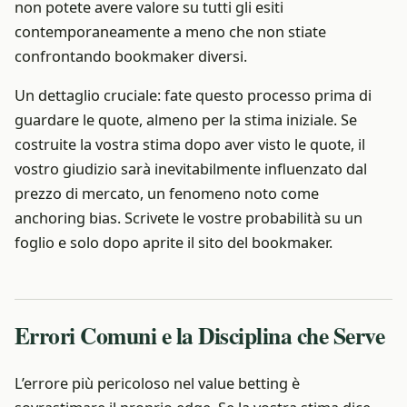
non potete avere valore su tutti gli esiti
contemporaneamente a meno che non stiate
confrontando bookmaker diversi.
Un dettaglio cruciale: fate questo processo prima di
guardare le quote, almeno per la stima iniziale. Se
costruite la vostra stima dopo aver visto le quote, il
vostro giudizio sarà inevitabilmente influenzato dal
prezzo di mercato, un fenomeno noto come
anchoring bias. Scrivete le vostre probabilità su un
foglio e solo dopo aprite il sito del bookmaker.
Errori Comuni e la Disciplina che Serve
L’errore più pericoloso nel value betting è