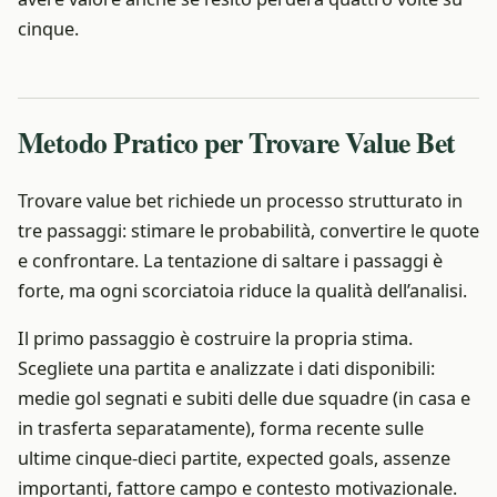
cinque.
Metodo Pratico per Trovare Value Bet
Trovare value bet richiede un processo strutturato in
tre passaggi: stimare le probabilità, convertire le quote
e confrontare. La tentazione di saltare i passaggi è
forte, ma ogni scorciatoia riduce la qualità dell’analisi.
Il primo passaggio è costruire la propria stima.
Scegliete una partita e analizzate i dati disponibili:
medie gol segnati e subiti delle due squadre (in casa e
in trasferta separatamente), forma recente sulle
ultime cinque-dieci partite, expected goals, assenze
importanti, fattore campo e contesto motivazionale.