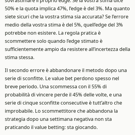
sovrastimare il proprio edge. Se la vostra stima dice
50% e la quota implica 47%, l’edge è del 3%. Ma quanto
siete sicuri che la vostra stima sia accurata? Se l’errore
medio della vostra stima è del 5%, quell’edge del 3%
potrebbe non esistere. La regola pratica è
scommettere solo quando l’edge stimato è
sufficientemente ampio da resistere all’incertezza della
stima stessa.
Il secondo errore è abbandonare il metodo dopo una
serie di sconfitte. Le value bet perdono spesso nel
breve periodo. Una scommessa con il 55% di
probabilità di vincere perde il 45% delle volte, e una
serie di cinque sconfitte consecutive è tutt’altro che
improbabile. Lo scommettitore che abbandona la
strategia dopo una settimana negativa non sta
praticando il value betting: sta giocando.